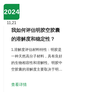
≈0.95 0# ≈7.34 ≈0.68 1# ≈6.63
≈0.50 ...
2024
11,21
我如何评估明胶空胶囊
的溶解度和稳定性？
1.溶解度评估材料特性：明胶是
一种天然高分子材料，具有良好
的生物相容性和溶解性。明胶中
空胶囊的溶解度主要取决于明胶
的类型、纯度、分子量分布等因
素。溶解条件：明胶在热水中容
查看详情
易溶解，形成胶体溶液。在评估
溶解度时，有必要考虑水温、pH
值、离子强度等因素对明胶溶解
速率和溶解度的影响。实验方