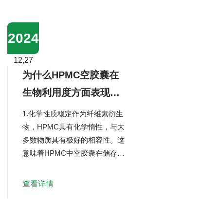
身就反映了对自然环境的尊重和
保护，减少了对动物资源的依
赖，减少了生态足迹。在生产过
2024
程中，严格按照环保标准，采用
先进的生产工艺和设备，确保生
12,27
产过程中的能耗和废物排放降
为什么HPMC空胶囊在
至。我...
生物利用度方面表现出
色？
1.化学性质稳定作为纤维素衍生
物，HPMC具有化学惰性，与大
多数物质具有极好的相容性。这
意味着HPMC中空胶囊在储存和
使用过程中不易与药物或其他内
容物发生化学反应，从而确保了
查看详情
药物的稳定性和生物利用度。相
比之下，明胶空心胶囊可能会与