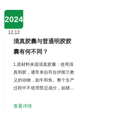
要更长的时间才能完全溶解，不
均匀的胶囊壳也可能导致不均匀
2024
的溶解。 2.储存条件 温度和湿
度：HPMC中空胶囊在指定包装
12,12
中的含水量在长期储...
清真胶囊与普通明胶胶
囊有何不同？
1.原材料来源清真胶囊：使用清
真明胶，通常来自符合伊斯兰教
义的动物，如牛和鱼。整个生产
过程中不使用禁忌成分，如猪肉
或含有禁忌物质的动物。普通明
胶胶囊：通常使用猪肉明胶或其
查看详情
他非清真动物的明胶，尤其是猪
肉明胶，这是穆斯林的食物禁
忌。2.生产工艺清真胶囊：在生