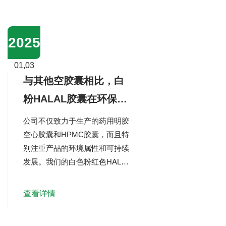
2025
01,03
与其他空胶囊相比，白
粉HALAL胶囊在环保和
可持续性方面有哪些优
公司不仅致力于生产的药用明胶
势？
空心胶囊和HPMC胶囊，而且特
别注重产品的环境属性和可持续
发展。我们的白色粉红色HALAL
胶囊使用复合改性淀粉作为主要
原料，该原料来源于非转基因玉
查看详情
米、土豆、木薯和红薯等绿色植
物。这种植物性原材料的选择本