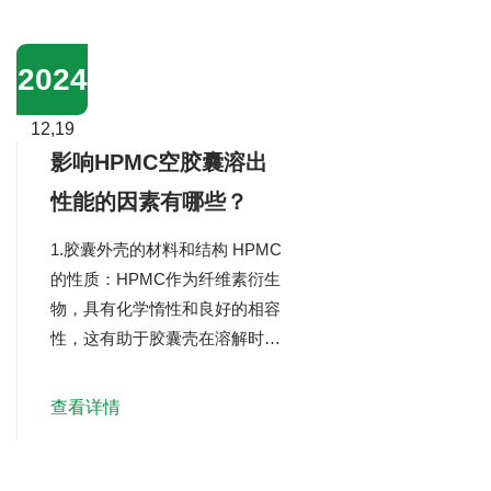
具有特殊性质的某些内容物发生
交联反应（如含有醛基的内容物
或在某些条件下反应形成醛基的
2024
含量），或与具有强还原性的内
容物发生美拉德反应，所有这些
12,19
都可能影响药物的稳定性和生物
影响HPMC空胶囊溶出
利...
性能的因素有哪些？
1.胶囊外壳的材料和结构 HPMC
的性质：HPMC作为纤维素衍生
物，具有化学惰性和良好的相容
性，这有助于胶囊壳在溶解时保
持稳定。然而，不同规格和粘度
的HPMC可能会影响胶囊的溶解
查看详情
速率。 胶囊壳的厚度和均匀性：
胶囊壳的粗细和均匀性直接影响
溶出性能。较厚的胶囊壳可能需