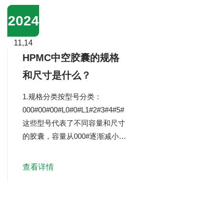
法：标准溶解度测试方法可用于
2024
将量的明胶空心胶囊放入特定温
度和pH值的水中，观察并记录其
11,14
溶解时间和溶解状态。溶解效
HPMC中空胶囊的规格
果：评...
和尺寸是什么？
1.规格分类按型号分类：
000#00#00#L0#0#L1#2#3#4#5#
这些型号代表了不同容量和尺寸
的胶囊，容量从000#逐渐减小到
5#。按遮光剂分类：透明：两个
部分都不含遮光剂，适用于对光
查看详情
不敏感的药物。半透明：只有一
个部分含有遮光剂，适用于需要
部分光保护的药物。不透明：两
个部分都含有遮光剂，适用于对