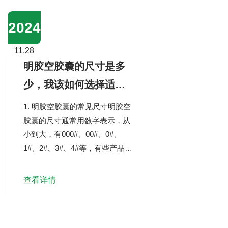
性药物：适用于不溶于水的粉末
或颗粒，避免与水分接触。6.抗
2024
生素和化学品：防止药物和胶囊
之间的不良反应。7.儿童用药：
11,28
无毒、无动物，适合儿童...
明胶空胶囊的尺寸是多
少，我该如何选择适合
我的？
1. 明胶空胶囊的常见尺寸明胶空
胶囊的尺寸通常用数字表示，从
小到大，有000#、00#、0#、
1#、2#、3#、4#等，有些产品甚
至提供更大的尺寸，如5#。以下
是一些常见尺寸的近似范围（可
查看详情
能因制造商和产品而异）： 尺寸
编号 直径（mm） 体积（ml）
000# ≈9.55 ≈1.37 00# ≈8.18