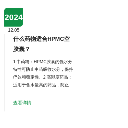
产过程中，清真胶囊的所有材
料、设备、环境和加工步骤都严
2024
格遵守清真标准，以确保没有违
反伊斯兰教义的物质。生产过程
12,05
将由清真认证机构审核。普通明
什么药物适合HPMC空
胶胶囊：...
胶囊？
1.中药粉：HPMC胶囊的低水分
特性可防止中药吸收水分，保持
疗效和稳定性。2.高湿度药品：
适用于含水量高的药品，防止水
分渗透。3.保健品和营养补充
剂：广泛应用于对原料纯度要求
查看详情
高的产品，由天然植物制成，适
合素食者。4.热敏药物：保护热
敏成分免受高温损伤。5.水不溶