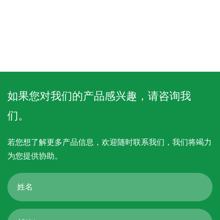
性疾病，严重威胁着人类健康。
主要原因是人体胰腺不能正常产
生胰岛素（胰岛素缺乏）或身体
不能正常使用胰岛素（胰岛素抵
抗），导致血糖高于正常水平的
综合性疾病。糖尿病的主要特...
如果您对我们的产品感兴趣，请咨询我
们。
若您想了解更多产品信息，欢迎随时联系我们，我们将竭力
为您提供协助。